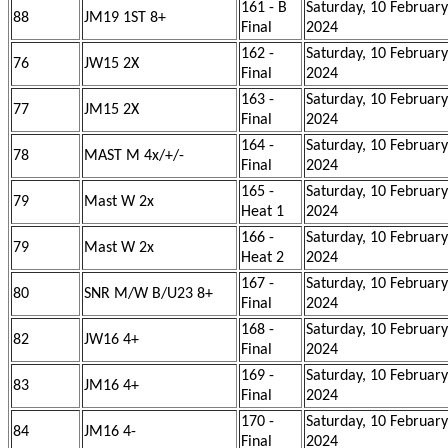
161 - B
Saturday, 10 February
88
JM19 1ST 8+
Final
2024
162 -
Saturday, 10 February
76
JW15 2X
Final
2024
163 -
Saturday, 10 February
77
JM15 2X
Final
2024
164 -
Saturday, 10 February
78
MAST M 4x/+/-
Final
2024
165 -
Saturday, 10 February
79
Mast W 2x
Heat 1
2024
166 -
Saturday, 10 February
79
Mast W 2x
Heat 2
2024
167 -
Saturday, 10 February
80
SNR M/W B/U23 8+
Final
2024
168 -
Saturday, 10 February
82
JW16 4+
Final
2024
169 -
Saturday, 10 February
83
JM16 4+
Final
2024
170 -
Saturday, 10 February
84
JM16 4-
Final
2024