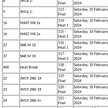
8
JW16 2-
Final
2024
113 -
Saturday, 10 February
9
JM16 2-
Final
2024
114 -
Saturday, 10 February
16
MAST MX 2x
Heat 1
2024
115 -
Saturday, 10 February
16
MAST MX 2x
Heat 2
2024
116 -
Saturday, 10 February
37
SNR M 1X
Heat 1
2024
117 -
Saturday, 10 February
37
SNR M 1X
Heat 2
2024
118 -
Saturday, 10 February
400
Heat Break
Final
2024
119 -
Saturday, 10 February
22
JW19 2ND 1X
Final
2024
120 -
Saturday, 10 February
23
JM19 2ND 1X
Final
2024
121 -
Saturday, 10 February
24
JM19 2ND 4+
Final
2024