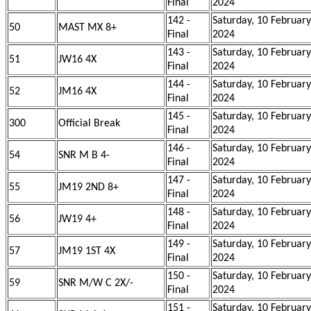
Final
2024
142 -
Saturday, 10 February
50
MAST MX 8+
Final
2024
143 -
Saturday, 10 February
51
JW16 4X
Final
2024
144 -
Saturday, 10 February
52
JM16 4X
Final
2024
145 -
Saturday, 10 February
300
Official Break
Final
2024
146 -
Saturday, 10 February
54
SNR M B 4-
Final
2024
147 -
Saturday, 10 February
55
JM19 2ND 8+
Final
2024
148 -
Saturday, 10 February
56
JW19 4+
Final
2024
149 -
Saturday, 10 February
57
JM19 1ST 4X
Final
2024
150 -
Saturday, 10 February
59
SNR M/W C 2X/-
Final
2024
151 -
Saturday, 10 February