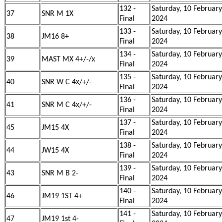
132 -
Saturday, 10 February
37
SNR M 1X
Final
2024
133 -
Saturday, 10 February
38
JM16 8+
Final
2024
134 -
Saturday, 10 February
39
MAST MX 4+/-/x
Final
2024
135 -
Saturday, 10 February
40
SNR W C 4x/+/-
Final
2024
136 -
Saturday, 10 February
41
SNR M C 4x/+/-
Final
2024
137 -
Saturday, 10 February
45
JM15 4X
Final
2024
138 -
Saturday, 10 February
44
JW15 4X
Final
2024
139 -
Saturday, 10 February
43
SNR M B 2-
Final
2024
140 -
Saturday, 10 February
46
JM19 1ST 4+
Final
2024
141 -
Saturday, 10 February
47
JM19 1st 4-