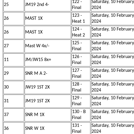
122 -
Saturday, 10 February
25
JM19 2nd 4-
Final
2024
123 -
Saturday, 10 February
26
MAST 1X
Heat 1
2024
124 -
Saturday, 10 February
26
MAST 1X
Heat 2
2024
125 -
Saturday, 10 February
27
Mast W 4x/-
Final
2024
126 -
Saturday, 10 February
11
JM/JW15 8x+
Final
2024
127 -
Saturday, 10 February
29
SNR M A 2-
Final
2024
128 -
Saturday, 10 February
30
JW19 1ST 2X
Final
2024
129 -
Saturday, 10 February
31
JM19 1ST 2X
Final
2024
130 - B
Saturday, 10 February
37
SNR M 1X
Final
2024
131 -
Saturday, 10 February
36
SNR W 1X
Final
2024