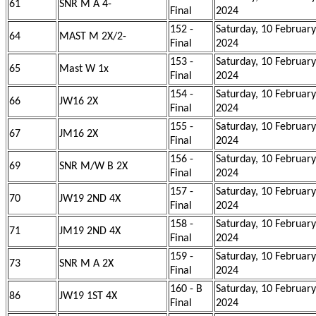
61
SNR M A 4-
Final
2024
152 -
Saturday, 10 February
64
MAST M 2X/2-
Final
2024
153 -
Saturday, 10 February
65
Mast W 1x
Final
2024
154 -
Saturday, 10 February
66
JW16 2X
Final
2024
155 -
Saturday, 10 February
67
JM16 2X
Final
2024
156 -
Saturday, 10 February
69
SNR M/W B 2X
Final
2024
157 -
Saturday, 10 February
70
JW19 2ND 4X
Final
2024
158 -
Saturday, 10 February
71
JM19 2ND 4X
Final
2024
159 -
Saturday, 10 February
73
SNR M A 2X
Final
2024
160 - B
Saturday, 10 February
86
JW19 1ST 4X
Final
2024